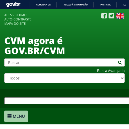
COMUNICA BR
ACESSO À INFORMAÇÃO
PARTICIPE
LEGI
IR
ACESSIBILIDADE
PARA
ALTO-CONTRASTE
O
MAPA DO SITE
CONTEÚDO
CVM agora é
GOV.BR/CVM
Busca Avançada
MENU