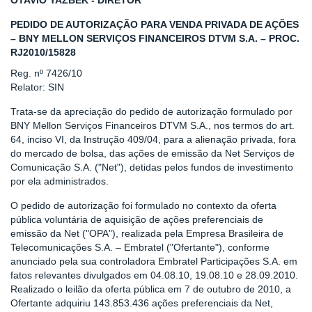
OTAVIO YAZBEK - DIRETOR
PEDIDO DE AUTORIZAÇÃO PARA VENDA PRIVADA DE AÇÕES
– BNY MELLON SERVIÇOS FINANCEIROS DTVM S.A. – PROC.
RJ2010/15828
Reg. nº 7426/10
Relator: SIN
Trata-se da apreciação do pedido de autorização formulado por
BNY Mellon Serviços Financeiros DTVM S.A., nos termos do art.
64, inciso VI, da Instrução 409/04, para a alienação privada, fora
do mercado de bolsa, das ações de emissão da Net Serviços de
Comunicação S.A. ("Net"), detidas pelos fundos de investimento
por ela administrados.
O pedido de autorização foi formulado no contexto da oferta
pública voluntária de aquisição de ações preferenciais de
emissão da Net ("OPA"), realizada pela Empresa Brasileira de
Telecomunicações S.A. – Embratel ("Ofertante"), conforme
anunciado pela sua controladora Embratel Participações S.A. em
fatos relevantes divulgados em 04.08.10, 19.08.10 e 28.09.2010.
Realizado o leilão da oferta pública em 7 de outubro de 2010, a
Ofertante adquiriu 143.853.436 ações preferenciais da Net,