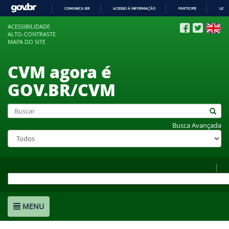
COMUNICA BR
ACESSO À INFORMAÇÃO
PARTICIPE
LEGI
IR
ACESSIBILIDADE
PARA
ALTO-CONTRASTE
O
MAPA DO SITE
CONTEÚDO
CVM agora é
GOV.BR/CVM
Busca Avançada
MENU