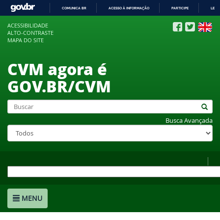
COMUNICA BR
ACESSO À INFORMAÇÃO
PARTICIPE
LEGI
IR
ACESSIBILIDADE
PARA
ALTO-CONTRASTE
O
MAPA DO SITE
CONTEÚDO
CVM agora é
GOV.BR/CVM
Busca Avançada
MENU