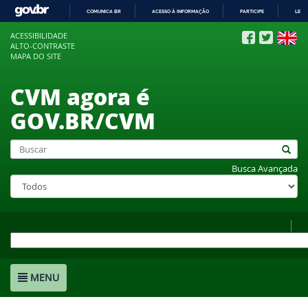
COMUNICA BR
ACESSO À INFORMAÇÃO
PARTICIPE
LEGI
IR
ACESSIBILIDADE
PARA
ALTO-CONTRASTE
O
MAPA DO SITE
CONTEÚDO
CVM agora é
GOV.BR/CVM
Busca Avançada
MENU