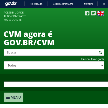
COMUNICA BR
ACESSO À INFORMAÇÃO
PARTICIPE
LEGI
IR
ACESSIBILIDADE
PARA
ALTO-CONTRASTE
O
MAPA DO SITE
CONTEÚDO
CVM agora é
GOV.BR/CVM
Busca Avançada
MENU