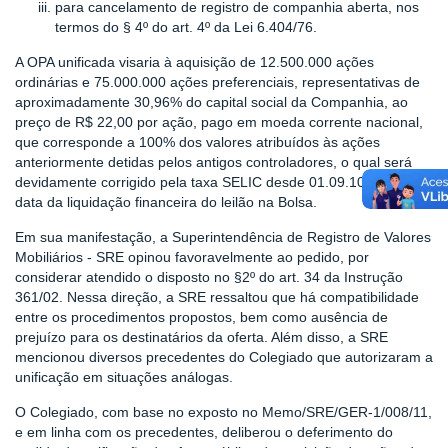
para cancelamento de registro de companhia aberta, nos
termos do § 4º do art. 4º da Lei 6.404/76.
A OPA unificada visaria à aquisição de 12.500.000 ações
ordinárias e 75.000.000 ações preferenciais, representativas de
aproximadamente 30,96% do capital social da Companhia, ao
preço de R$ 22,00 por ação, pago em moeda corrente nacional,
que corresponde a 100% dos valores atribuídos às ações
anteriormente detidas pelos antigos controladores, o qual será
devidamente corrigido pela taxa SELIC desde 01.09.10, até a
data da liquidação financeira do leilão na Bolsa.
Em sua manifestação, a Superintendência de Registro de Valores
Mobiliários - SRE opinou favoravelmente ao pedido, por
considerar atendido o disposto no §2º do art. 34 da Instrução
361/02. Nessa direção, a SRE ressaltou que há compatibilidade
entre os procedimentos propostos, bem como ausência de
prejuízo para os destinatários da oferta. Além disso, a SRE
mencionou diversos precedentes do Colegiado que autorizaram a
unificação em situações análogas.
O Colegiado, com base no exposto no Memo/SRE/GER-1/008/11,
e em linha com os precedentes, deliberou o deferimento do