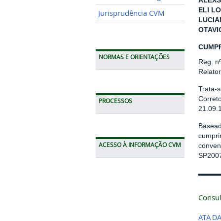
ALEXS
ELI LO
Jurisprudência CVM
LUCIA
OTAVI
CUMPR
NORMAS E ORIENTAÇÕES
Reg. n
Relato
Trata-
Correto
PROCESSOS
21.09.
Basead
cumpri
ACESSO À INFORMAÇÃO CVM
conven
SP2007
Consul
ATA D