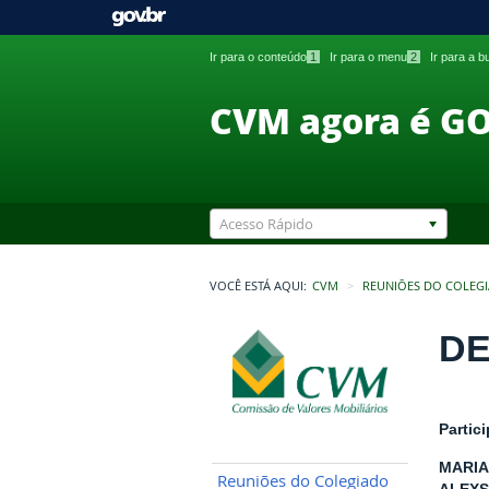
Ir para o conteúdo
1
Ir para o menu
2
Ir para a 
CVM agora é G
Acesso Rápido
VOCÊ ESTÁ AQUI:
CVM
REUNIÕES DO COLEG
DE
Partic
MARIA
Reuniões do Colegiado