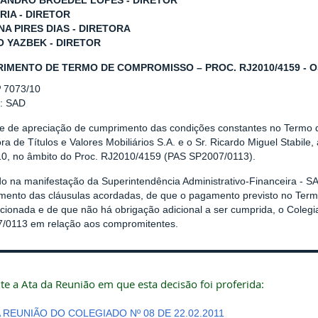
ANDRO BROEDEL LOPES - DIRETOR
RIA - DIRETOR
NA PIRES DIAS - DIRETORA
O YAZBEK - DIRETOR
IMENTO DE TERMO DE COMPROMISSO – PROC. RJ2010/4159 - O
º 7073/10
r: SAD
se de apreciação de cumprimento das condições constantes no Termo
ra de Títulos e Valores Mobiliários S.A. e o Sr. Ricardo Miguel Stabil
10, no âmbito do Proc. RJ2010/4159 (PAS SP2007/0113).
o na manifestação da Superintendência Administrativo-Financeira - SA
mento das cláusulas acordadas, de que o pagamento previsto no Ter
cionada e de que não há obrigação adicional a ser cumprida, o Coleg
/0113 em relação aos compromitentes.
te a Ata da Reunião em que esta decisão foi proferida:
A REUNIÃO DO COLEGIADO Nº 08 DE 22.02.2011