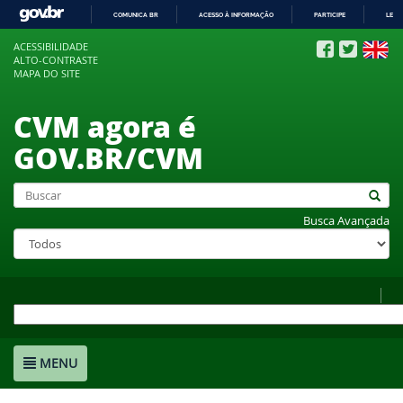
COMUNICA BR
ACESSO À INFORMAÇÃO
PARTICIPE
LEGI
IR
ACESSIBILIDADE
PARA
ALTO-CONTRASTE
O
MAPA DO SITE
CONTEÚDO
CVM agora é
GOV.BR/CVM
Busca Avançada
MENU