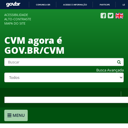
COMUNICA BR
ACESSO À INFORMAÇÃO
PARTICIPE
LEGI
IR
ACESSIBILIDADE
PARA
ALTO-CONTRASTE
O
MAPA DO SITE
CONTEÚDO
CVM agora é
GOV.BR/CVM
Busca Avançada
MENU