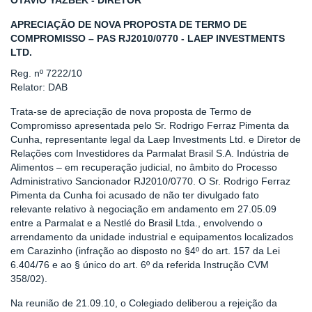
OTAVIO YAZBEK - DIRETOR
APRECIAÇÃO DE NOVA PROPOSTA DE TERMO DE
COMPROMISSO – PAS RJ2010/0770 - LAEP INVESTMENTS
LTD.
Reg. nº 7222/10
Relator: DAB
Trata-se de apreciação de nova proposta de Termo de
Compromisso apresentada pelo Sr. Rodrigo Ferraz Pimenta da
Cunha, representante legal da Laep Investments Ltd. e Diretor de
Relações com Investidores da Parmalat Brasil S.A. Indústria de
Alimentos – em recuperação judicial, no âmbito do Processo
Administrativo Sancionador RJ2010/0770. O Sr. Rodrigo Ferraz
Pimenta da Cunha foi acusado de não ter divulgado fato
relevante relativo à negociação em andamento em 27.05.09
entre a Parmalat e a Nestlé do Brasil Ltda., envolvendo o
arrendamento da unidade industrial e equipamentos localizados
em Carazinho (infração ao disposto no §4º do art. 157 da Lei
6.404/76 e ao § único do art. 6º da referida Instrução CVM
358/02).
Na reunião de 21.09.10, o Colegiado deliberou a rejeição da