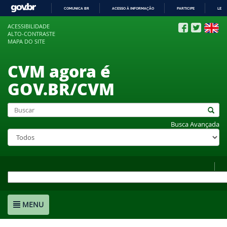
COMUNICA BR
ACESSO À INFORMAÇÃO
PARTICIPE
LEGI
IR
ACESSIBILIDADE
PARA
ALTO-CONTRASTE
O
MAPA DO SITE
CONTEÚDO
CVM agora é
GOV.BR/CVM
Busca Avançada
MENU