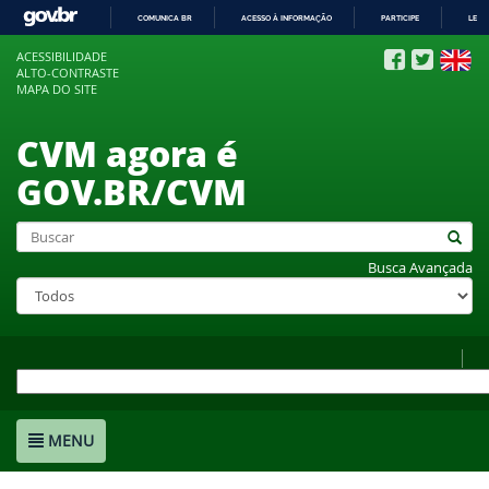
COMUNICA BR
ACESSO À INFORMAÇÃO
PARTICIPE
LEGI
IR
ACESSIBILIDADE
PARA
ALTO-CONTRASTE
O
MAPA DO SITE
CONTEÚDO
CVM agora é
GOV.BR/CVM
Busca Avançada
MENU