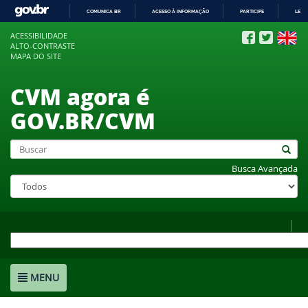
COMUNICA BR
ACESSO À INFORMAÇÃO
PARTICIPE
LEGI
IR
ACESSIBILIDADE
PARA
ALTO-CONTRASTE
O
MAPA DO SITE
CONTEÚDO
CVM agora é
GOV.BR/CVM
Busca Avançada
MENU