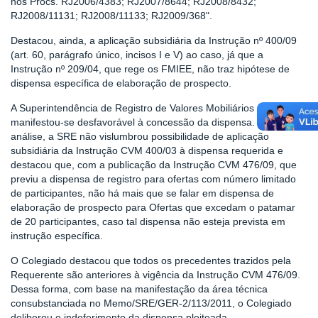
nos Procs. RJ2006/4383; RJ2007/8644; RJ2008/8432;
RJ2008/11131; RJ2008/11133; RJ2009/368".
Destacou, ainda, a aplicação subsidiária da Instrução nº 400/09
(art. 60, parágrafo único, incisos I e V) ao caso, já que a
Instrução nº 209/04, que rege os FMIEE, não traz hipótese de
dispensa específica de elaboração de prospecto.
A Superintendência de Registro de Valores Mobiliários – SRE
manifestou-se desfavorável à concessão da dispensa. Em sua
análise, a SRE não vislumbrou possibilidade de aplicação
subsidiária da Instrução CVM 400/03 à dispensa requerida e
destacou que, com a publicação da Instrução CVM 476/09, que
previu a dispensa de registro para ofertas com número limitado
de participantes, não há mais que se falar em dispensa de
elaboração de prospecto para Ofertas que excedam o patamar
de 20 participantes, caso tal dispensa não esteja prevista em
instrução específica.
O Colegiado destacou que todos os precedentes trazidos pela
Requerente são anteriores à vigência da Instrução CVM 476/09.
Dessa forma, com base na manifestação da área técnica
consubstanciada no Memo/SRE/GER-2/113/2011, o Colegiado
deliberou o indeferimento da dispensa pleiteada.