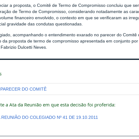
eciar a proposta, o Comitê de Termo de Compromisso concluiu que seri
bração de Termo de Compromisso, considerando notadamente as caract
volume financeiro envolvido, o contexto em que se verificaram as irr
cial gravidade das condutas questionadas.
giado, acompanhando o entendimento exarado no parecer do Comitê 
ão da proposta de termo de compromisso apresentada em conjunto por 
 Fabrizio Dulcetti Neves.
s
PARECER DO COMITÊ
te a Ata da Reunião em que esta decisão foi proferida:
A REUNIÃO DO COLEGIADO Nº 41 DE 19.10.2011