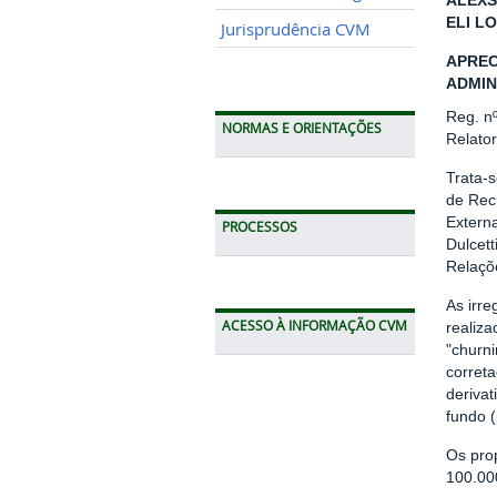
ALEXS
ELI LO
Jurisprudência CVM
APREC
ADMIN
Reg. n
NORMAS E ORIENTAÇÕES
Relato
Trata-
de Recu
Externa
PROCESSOS
Dulcet
Relaçõe
As irre
ACESSO À INFORMAÇÃO CVM
realiza
"churn
correta
derivat
fundo (
Os pro
100.00