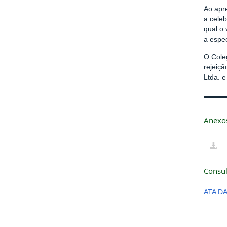
Ao apr
a cele
qual o 
a espe
O Cole
rejeiç
Ltda. e
Anexo
Consul
ATA D