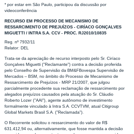
* por estar em São Paulo, participou da discussão por
videoconferência
RECURSO EM PROCESSO DE MECANISMO DE
RESSARCIMENTO DE PREJUÍZOS - CIRÍACO GONÇALVES
MIGUETTI / INTRA S.A. CCV - PROC. RJ2010/10835
Reg. nº 7932/11
Relator: DEL
Trata-se da apreciação de recurso interposto pelo Sr. Ciríaco
Gonçalves Miguetti ("Reclamante") contra a decisão proferida
pelo Conselho de Supervisão da BM&FBovespa Supervisão de
Mercados – BSM, no âmbito do Processo de Mecanismo de
Ressarcimento de Prejuízos - MRP 21/2007, que julgou
parcialmente procedente sua reclamação de ressarcimento por
alegados prejuízos causados pela atuação do Sr. Cláudio
Roberto Lozer ("AAI"), agente autônomo de investimento
formalmente vinculado à Intra S.A. CCVTVM, atual Citigroup
Global Markets Brasil S.A. ("Reclamada").
O Recorrente solicitou o ressarcimento do valor de R$
631.412,94 ou, alternativamente, que fosse mantida a decisão