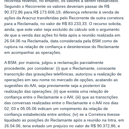
recorrida revendo, no entanto, os valores a serem ressarcidos.
Segundo o Recorrente os valores deveriam passar de R$
90.372,86 para R$ 173.606,19, diferença referente à venda de
ações da Aracruz transferidas pelo Recorrente de outra corretora
para a Reclamada, no valor de R$ 83.233,33. O recurso solicita,
ainda, que este valor seja excluído do cálculo sob o argumento
de que a venda das ações foi feita após a reunião realizada em
26.04.06 na Reclamada, data considerada pela BSM como de
ruptura na relação de confiança e desinteresse do Reclamante
em acompanhar as operações.
A BSM, por maioria, julgou a reclamação parcialmente
procedente, por considerar: (i) que o Reclamante, consoante
transcrição das gravações telefônicas, autorizou a realização de
operações em seu nome no mercado de opções, acatando as
sugestões do AAI, seja previamente seja a
posteriori
da
realização das operações; (ii) que existia uma relação de
confiança entre o Reclamante e o AAI; (iii) que as transcrições
das conversas realizadas entre o Reclamante e o AAI nos dias
02, 03 e 05.05.06 indicam um rompimento da relação de
confiança estabelecida entre ambos; (iv) se a Corretora tivesse
liquidado as posições do Reclamante após a reunião na Intra, em
26.04.06, teria evitado um prejuízo no valor de R$ 90.372,86; e