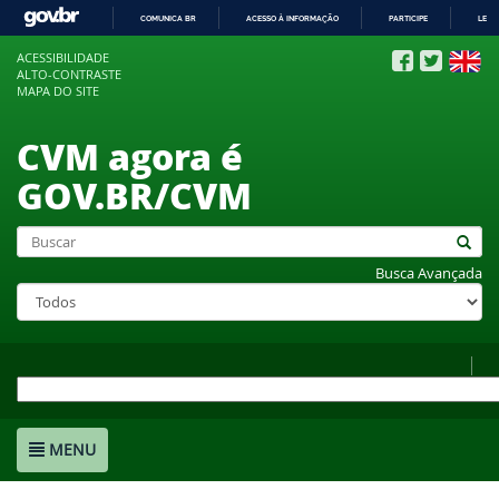
COMUNICA BR
ACESSO À INFORMAÇÃO
PARTICIPE
LEGI
IR
ACESSIBILIDADE
PARA
ALTO-CONTRASTE
O
MAPA DO SITE
CONTEÚDO
CVM agora é
GOV.BR/CVM
Busca Avançada
MENU