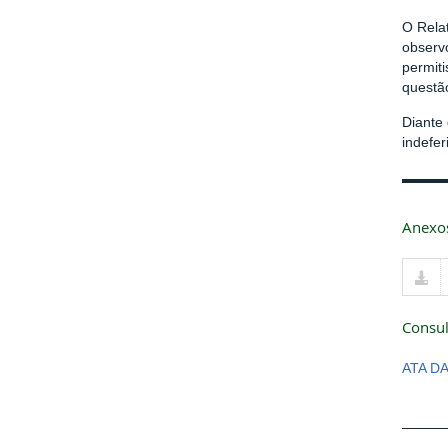
O Rela
observ
permit
questão
Diante
indefe
Anexo
Consul
ATA D