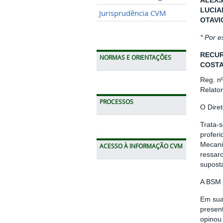
ALEXS
LUCIA
Jurisprudência CVM
OTAVI
* Por 
RECUR
NORMAS E ORIENTAÇÕES
COSTA
Reg. n
Relato
PROCESSOS
O Dire
Trata-s
profer
Mecani
ACESSO À INFORMAÇÃO CVM
ressar
supost
A BSM 
Em sua
presen
opinou