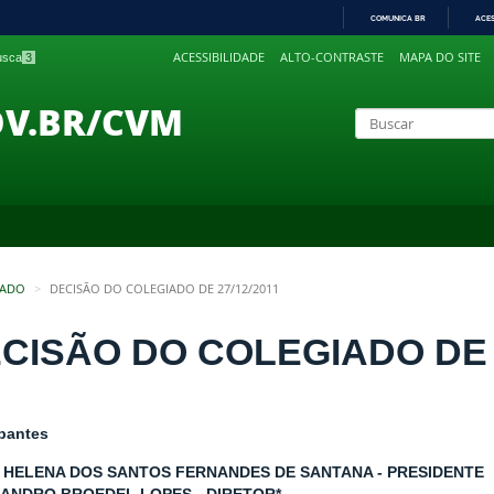
COMUNICA BR
ACE
IR
ACESSIBILIDADE
ALTO-CONTRASTE
MAPA DO SITE
busca
3
PARA
O
CONTEÚDO
OV.BR/CVM
IADO
DECISÃO DO COLEGIADO DE 27/12/2011
CISÃO DO COLEGIADO DE 2
ipantes
 HELENA DOS SANTOS FERNANDES DE SANTANA - PRESIDENTE