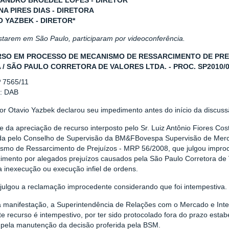
ANDRO BROEDEL LOPES - DIRETOR*
NA PIRES DIAS - DIRETORA
O YAZBEK - DIRETOR*
estarem em São Paulo, participaram por videoconferência.
SO EM PROCESSO DE MECANISMO DE RESSARCIMENTO DE PREJU
 / SÃO PAULO CORRETORA DE VALORES LTDA. - PROC. SP2010/
º 7565/11
r: DAB
tor Otavio Yazbek declarou seu impedimento antes do início da discuss
e da apreciação de recurso interposto pelo Sr. Luiz Antônio Fiores Co
ida pelo Conselho de Supervisão da BM&FBovespa Supervisão de Mer
smo de Ressarcimento de Prejuízos - MRP 56/2008, que julgou impro
cimento por alegados prejuízos causados pela São Paulo Corretora de 
a inexecução ou execução infiel de ordens.
julgou a reclamação improcedente considerando que foi intempestiva.
 manifestação, a Superintendência de Relações com o Mercado e Inte
te recurso é intempestivo, por ter sido protocolado fora do prazo es
 pela manutenção da decisão proferida pela BSM.