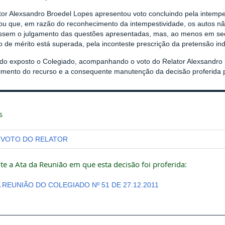
tor Alexsandro Broedel Lopes apresentou voto concluindo pela intempe
ou que, em razão do reconhecimento da intempestividade, os autos n
issem o julgamento das questões apresentadas, mas, ao menos em sed
 de mérito está superada, pela inconteste prescrição da pretensão ind
 do exposto o Colegiado, acompanhando o voto do Relator Alexsandro 
rimento do recurso e a consequente manutenção da decisão proferida
s
VOTO DO RELATOR
te a Ata da Reunião em que esta decisão foi proferida:
A REUNIÃO DO COLEGIADO Nº 51 DE 27.12.2011