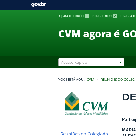
Ir para o conteúdo
1
Ir para o menu
2
Ir para a 
CVM agora é G
Acesso Rápido
VOCÊ ESTÁ AQUI:
CVM
REUNIÕES DO COLEG
DE
Partic
MARIA
Reuniões do Colegiado