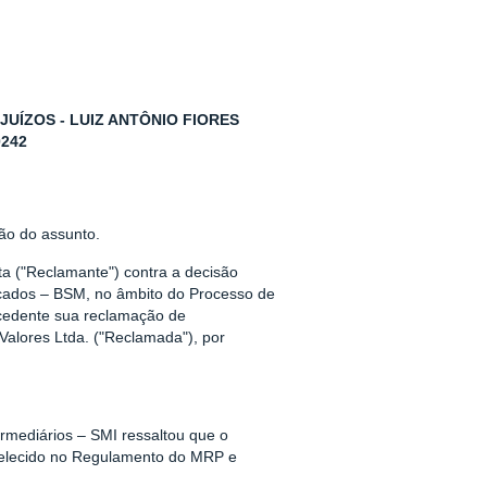
ÍZOS - LUIZ ANTÔNIO FIORES
0242
ão do assunto.
sta ("Reclamante") contra a decisão
cados – BSM, no âmbito do Processo de
cedente sua reclamação de
Valores Ltda. ("Reclamada"), por
rmediários – SMI ressaltou que o
tabelecido no Regulamento do MRP e