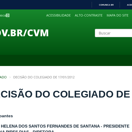
COMUNICA BR
ACE
IR
ACESSIBILIDADE
ALTO-CONTRASTE
MAPA DO SITE
busca
3
PARA
O
CONTEÚDO
OV.BR/CVM
IADO
DECISÃO DO COLEGIADO DE 17/01/2012
CISÃO DO COLEGIADO DE 1
ipantes
 HELENA DOS SANTOS FERNANDES DE SANTANA - PRESIDENTE