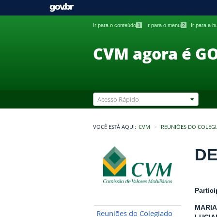
Ir para o conteúdo
1
Ir para o menu
2
Ir para a 
CVM agora é G
Acesso Rápido
VOCÊ ESTÁ AQUI:
CVM
REUNIÕES DO COLEG
DE
Partic
MARIA
Reuniões do Colegiado