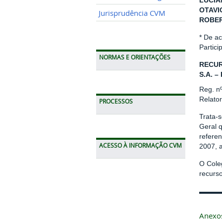
LUCIA
OTAVI
Jurisprudência CVM
ROBER
* De a
Partic
NORMAS E ORIENTAÇÕES
RECUR
S.A. –
Reg. n
Relato
PROCESSOS
Trata-
Geral q
referen
ACESSO À INFORMAÇÃO CVM
2007, a
O Cole
recurso
Anexo