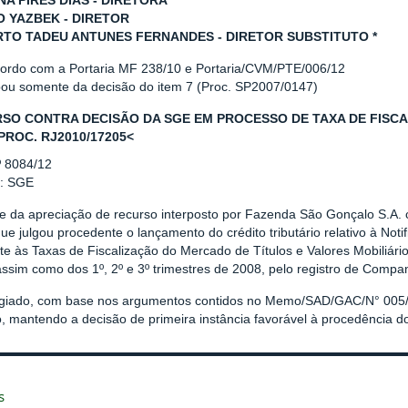
NA PIRES DIAS - DIRETORA
O YAZBEK - DIRETOR
TO TADEU ANTUNES FERNANDES - DIRETOR SUBSTITUTO *
cordo com a Portaria MF 238/10 e Portaria/CVM/PTE/006/12
ipou somente da decisão do item 7 (Proc. SP2007/0147)
SO CONTRA DECISÃO DA SGE EM PROCESSO DE TAXA DE FISC
 PROC. RJ2010/17205<
º 8084/12
r: SGE
se da apreciação de recurso interposto por Fazenda São Gonçalo S.A. 
ue julgou procedente o lançamento do crédito tributário relativo à No
te às Taxas de Fiscalização do Mercado de Títulos e Valores Mobiliári
ssim como dos 1º, 2º e 3º trimestres de 2008, pelo registro de Compan
giado, com base nos argumentos contidos no Memo/SAD/GAC/N° 005/2
, mantendo a decisão de primeira instância favorável à procedência do
s