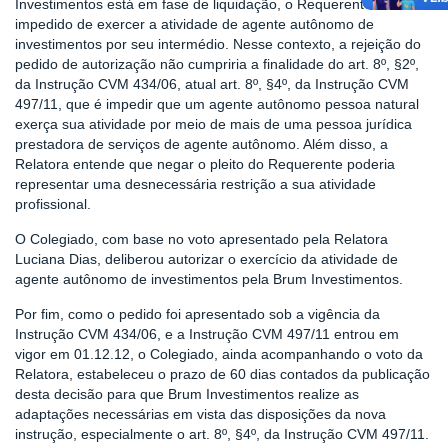
Investimentos está em fase de liquidação, o Requerente está
impedido de exercer a atividade de agente autônomo de
investimentos por seu intermédio. Nesse contexto, a rejeição do
pedido de autorização não cumpriria a finalidade do art. 8º, §2º,
da Instrução CVM 434/06, atual art. 8º, §4º, da Instrução CVM
497/11, que é impedir que um agente autônomo pessoa natural
exerça sua atividade por meio de mais de uma pessoa jurídica
prestadora de serviços de agente autônomo. Além disso, a
Relatora entende que negar o pleito do Requerente poderia
representar uma desnecessária restrição a sua atividade
profissional.
O Colegiado, com base no voto apresentado pela Relatora
Luciana Dias, deliberou autorizar o exercício da atividade de
agente autônomo de investimentos pela Brum Investimentos.
Por fim, como o pedido foi apresentado sob a vigência da
Instrução CVM 434/06, e a Instrução CVM 497/11 entrou em
vigor em 01.12.12, o Colegiado, ainda acompanhando o voto da
Relatora, estabeleceu o prazo de 60 dias contados da publicação
desta decisão para que Brum Investimentos realize as
adaptações necessárias em vista das disposições da nova
instrução, especialmente o art. 8º, §4º, da Instrução CVM 497/11.