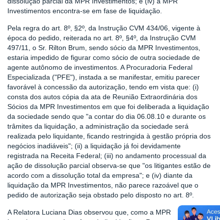
dissolução parcial da MPR Investimentos; e (iv) a MPR
Investimentos encontra-se em fase de liquidação.
Pela regra do art. 8º, §2º, da Instrução CVM 434/06, vigente à
época do pedido, reiterada no art. 8º, §4º, da Instrução CVM
497/11, o Sr. Rilton Brum, sendo sócio da MPR Investimentos,
estaria impedido de figurar como sócio de outra sociedade de
agente autônomo de investimentos. A Procuradoria Federal
Especializada ("PFE"), instada a se manifestar, emitiu parecer
favorável à concessão da autorização, tendo em vista que: (i)
consta dos autos cópia da ata de Reunião Extraordinária dos
Sócios da MPR Investimentos em que foi deliberada a liquidação
da sociedade sendo que "a contar do dia 06.08.10 e durante os
trâmites da liquidação, a administração da sociedade será
realizada pelo liquidante, ficando restringida à gestão própria dos
negócios inadiáveis"; (ii) a liquidação já foi devidamente
registrada na Receita Federal; (iii) no andamento processual da
ação de dissolução parcial observa-se que "os litigantes estão de
acordo com a dissolução total da empresa"; e (iv) diante da
liquidação da MPR Investimentos, não parece razoável que o
pedido de autorização seja obstado pelo disposto no art. 8º.
A Relatora Luciana Dias observou que, como a MPR