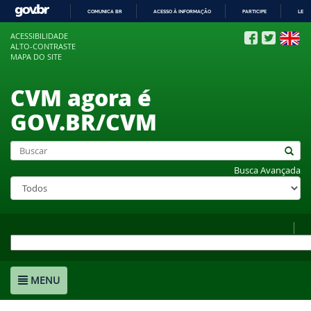
COMUNICA BR
ACESSO À INFORMAÇÃO
PARTICIPE
LEGI
IR
ACESSIBILIDADE
PARA
ALTO-CONTRASTE
O
MAPA DO SITE
CONTEÚDO
CVM agora é
GOV.BR/CVM
Busca Avançada
MENU