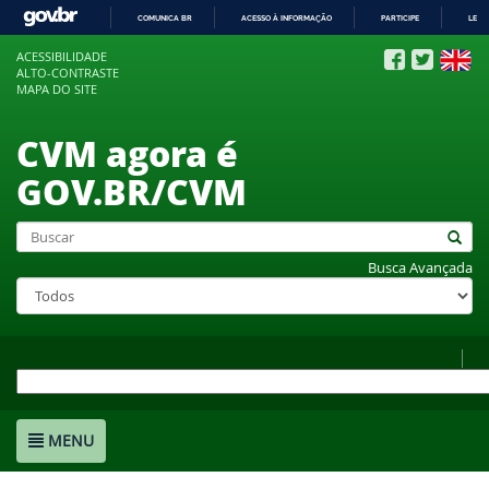
COMUNICA BR
ACESSO À INFORMAÇÃO
PARTICIPE
LEGI
IR
ACESSIBILIDADE
PARA
ALTO-CONTRASTE
O
MAPA DO SITE
CONTEÚDO
CVM agora é
GOV.BR/CVM
Busca Avançada
MENU