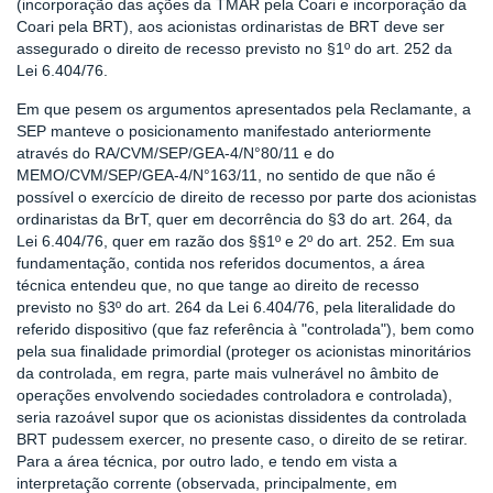
(incorporação das ações da TMAR pela Coari e incorporação da
Coari pela BRT), aos acionistas ordinaristas de BRT deve ser
assegurado o direito de recesso previsto no §1º do art. 252 da
Lei 6.404/76.
Em que pesem os argumentos apresentados pela Reclamante, a
SEP manteve o posicionamento manifestado anteriormente
através do RA/CVM/SEP/GEA-4/N°80/11 e do
MEMO/CVM/SEP/GEA-4/N°163/11, no sentido de que não é
possível o exercício de direito de recesso por parte dos acionistas
ordinaristas da BrT, quer em decorrência do §3 do art. 264, da
Lei 6.404/76, quer em razão dos §§1º e 2º do art. 252. Em sua
fundamentação, contida nos referidos documentos, a área
técnica entendeu que, no que tange ao direito de recesso
previsto no §3º do art. 264 da Lei 6.404/76, pela literalidade do
referido dispositivo (que faz referência à "controlada"), bem como
pela sua finalidade primordial (proteger os acionistas minoritários
da controlada, em regra, parte mais vulnerável no âmbito de
operações envolvendo sociedades controladora e controlada),
seria razoável supor que os acionistas dissidentes da controlada
BRT pudessem exercer, no presente caso, o direito de se retirar.
Para a área técnica, por outro lado, e tendo em vista a
interpretação corrente (observada, principalmente, em