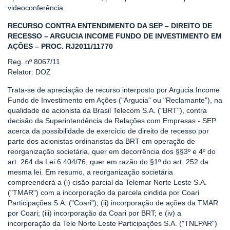
videoconferência
RECURSO CONTRA ENTENDIMENTO DA SEP – DIREITO DE
RECESSO – ARGUCIA INCOME FUNDO DE INVESTIMENTO EM
AÇÕES – PROC. RJ2011/11770
Reg. nº 8067/11
Relator: DOZ
Trata-se de apreciação de recurso interposto por Argucia Income
Fundo de Investimento em Ações ("Argucia" ou "Reclamante"), na
qualidade de acionista da Brasil Telecom S.A. ("BRT"), contra
decisão da Superintendência de Relações com Empresas - SEP
acerca da possibilidade de exercício de direito de recesso por
parte dos acionistas ordinaristas da BRT em operação de
reorganização societária, quer em decorrência dos §§3º e 4º do
art. 264 da Lei 6.404/76, quer em razão do §1º do art. 252 da
mesma lei. Em resumo, a reorganização societária
compreenderá a (i) cisão parcial da Telemar Norte Leste S.A.
("TMAR") com a incorporação da parcela cindida por Coari
Participações S.A. ("Coari"); (ii) incorporação de ações da TMAR
por Coari; (iii) incorporação da Coari por BRT; e (iv) a
incorporação da Tele Norte Leste Participações S.A. ("TNLPAR")