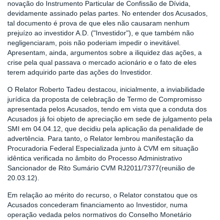
novação do Instrumento Particular de Confissão de Dívida,
devidamente assinado pelas partes. No entender dos Acusados,
tal documento é prova de que eles não causaram nenhum
prejuízo ao investidor A.D. ("Investidor"), e que também não
negligenciaram, pois não poderiam impedir o inevitável.
Apresentam, ainda, argumentos sobre a iliquidez das ações, a
crise pela qual passava o mercado acionário e o fato de eles
terem adquirido parte das ações do Investidor.
O Relator Roberto Tadeu destacou, inicialmente, a inviabilidade
jurídica da proposta de celebração de Termo de Compromisso
apresentada pelos Acusados, tendo em vista que a conduta dos
Acusados já foi objeto de apreciação em sede de julgamento pela
SMI em 04.04.12, que decidiu pela aplicação da penalidade de
advertência. Para tanto, o Relator lembrou manifestação da
Procuradoria Federal Especializada junto à CVM em situação
idêntica verificada no âmbito do Processo Administrativo
Sancionador de Rito Sumário CVM RJ2011/7377(reunião de
20.03.12).
Em relação ao mérito do recurso, o Relator constatou que os
Acusados concederam financiamento ao Investidor, numa
operação vedada pelos normativos do Conselho Monetário