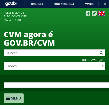
COMUNICA BR
ACESSO À INFORMAÇÃO
PARTICIPE
LEGI
IR
ACESSIBILIDADE
PARA
ALTO-CONTRASTE
O
MAPA DO SITE
CONTEÚDO
CVM agora é
GOV.BR/CVM
Busca Avançada
MENU