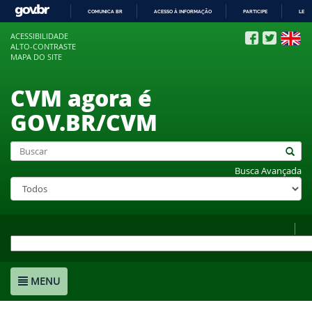
COMUNICA BR
ACESSO À INFORMAÇÃO
PARTICIPE
LEGI
IR
ACESSIBILIDADE
PARA
ALTO-CONTRASTE
O
MAPA DO SITE
CONTEÚDO
CVM agora é
GOV.BR/CVM
Busca Avançada
MENU