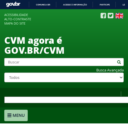
COMUNICA BR
ACESSO À INFORMAÇÃO
PARTICIPE
LEGI
IR
ACESSIBILIDADE
PARA
ALTO-CONTRASTE
O
MAPA DO SITE
CONTEÚDO
CVM agora é
GOV.BR/CVM
Busca Avançada
MENU