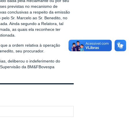
sido dada pela Reclamante ou por seu
teses previstas no mecanismo de
ovas conclusivas a respeito da emissão
pelo Sr. Marcelo ao Sr. Benedito, no
da. Ainda segundo a Relatora, tal
mada, as quais ela reconhece ter
tionada.
e que a ordem relativa à operação
enedito, seu procurador.
as, deliberou o indeferimento do
de Supervisão da BM&FBovespa