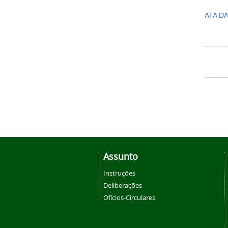
ATA D
Assunto
Instruções
Deliberações
Ofícios-Circulares