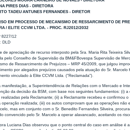
OLORES MOURA CARNEIRO DE NOVAES - DIRETORA
NA PIRES DIAS - DIRETORA
TO TADEU ANTUNES FERNANDES - DIRETOR
SO EM PROCESSO DE MECANISMO DE RESSARCIMENTO DE PREJU
RA / ELITE CCVM LTDA. - PROC. RJ2012/2032
º 8227/12
r: DLD
e de apreciação de recurso interposto pela Sra. Maria Rita Teixeira Sil
ida pelo Conselho de Supervisão da BM&FBovespa Supervisão de Mer
smo de Ressarcimento de Prejuízos – MRP 45/2009, que julgou impr
cimento por alegados prejuízos causados pela atuação do Sr. Marcelo
mento vinculado à Elite CCVM Ltda. ("Reclamada").
 manifestação, a Superintendência de Relações com o Mercado e Inte
nção da decisão da BSM, com base nos seguintes fundamentos: (i) a o
 realizadas pela Reclamante; (ii) a Reclamante recebeu e confirmou 
 operação realizada; (iii) os autos comprovam que as operações não e
celo, mas em conjunto com o Sr. Benedito Fernandes Silveira, procurad
ido convencido pelo Sr. Marcelo a operar alavancado, aceitando os ris
tora Luciana Dias observou que o ponto central do caso em análise 