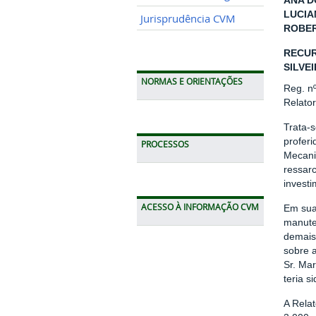
ANA D
LUCIA
Jurisprudência CVM
ROBER
RECUR
SILVEI
NORMAS E ORIENTAÇÕES
Reg. n
Relato
Trata-s
profer
PROCESSOS
Mecani
ressar
investi
ACESSO À INFORMAÇÃO CVM
Em sua
manute
demais
sobre a
Sr. Mar
teria s
A Rela