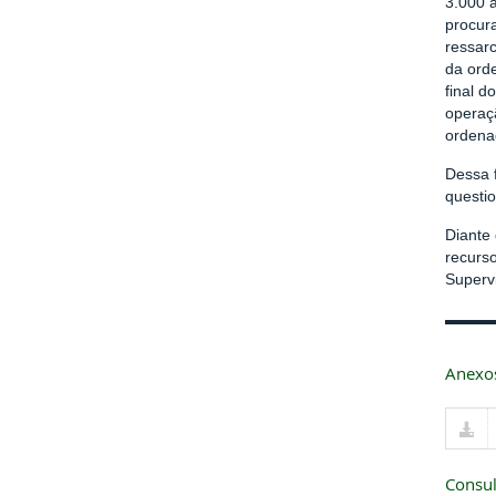
3.000 
procur
ressarc
da ord
final 
operaç
ordena
Dessa f
questi
Diante
recurs
Superv
Anexo
Consul