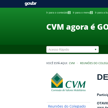
Ir para o conteúdo
1
Ir para o menu
2
Ir para a 
CVM agora é G
Acesso Rápido
VOCÊ ESTÁ AQUI:
CVM
REUNIÕES DO COLEG
DE
Partic
OTAVI
Reuniões do Colegiado