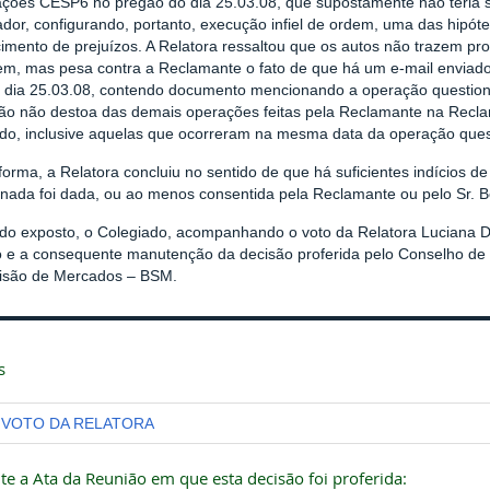
ações CESP6 no pregão do dia 25.03.08, que supostamente não teria 
ador, configurando, portanto, execução infiel de ordem, uma das hipó
imento de prejuízos. A Relatora ressaltou que os autos não trazem pr
em, mas pesa contra a Reclamante o fato de que há um e-mail enviado 
do dia 25.03.08, contendo documento mencionando a operação questiona
ão não destoa das demais operações feitas pela Reclamante na Recla
do, inclusive aquelas que ocorreram na mesma data da operação ques
orma, a Relatora concluiu no sentido de que há suficientes indícios d
onada foi dada, ou ao menos consentida pela Reclamante ou pelo Sr. B
 do exposto, o Colegiado, acompanhando o voto da Relatora Luciana Di
o e a consequente manutenção da decisão proferida pelo Conselho 
isão de Mercados – BSM.
s
VOTO DA RELATORA
te a Ata da Reunião em que esta decisão foi proferida: