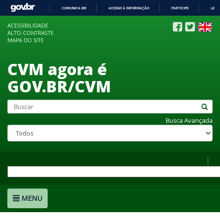
COMUNICA BR
ACESSO À INFORMAÇÃO
PARTICIPE
LEGI
IR
ACESSIBILIDADE
PARA
ALTO-CONTRASTE
O
MAPA DO SITE
CONTEÚDO
CVM agora é
GOV.BR/CVM
Busca Avançada
MENU