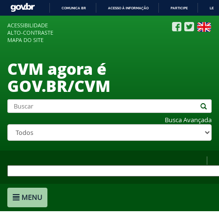
COMUNICA BR
ACESSO À INFORMAÇÃO
PARTICIPE
LEGI
IR
ACESSIBILIDADE
PARA
ALTO-CONTRASTE
O
MAPA DO SITE
CONTEÚDO
CVM agora é
GOV.BR/CVM
Busca Avançada
MENU