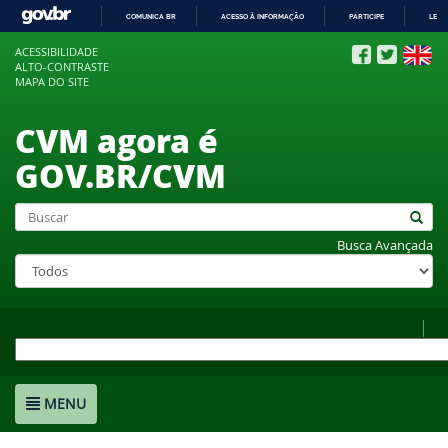
COMUNICA BR
ACESSO À INFORMAÇÃO
PARTICIPE
LEGI
IR
ACESSIBILIDADE
PARA
ALTO-CONTRASTE
O
MAPA DO SITE
CONTEÚDO
CVM agora é
GOV.BR/CVM
Busca Avançada
MENU