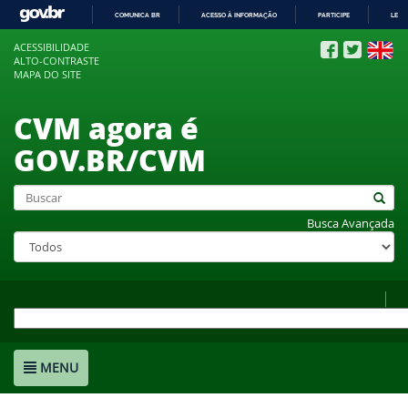
COMUNICA BR
ACESSO À INFORMAÇÃO
PARTICIPE
LEGI
IR
ACESSIBILIDADE
PARA
ALTO-CONTRASTE
O
MAPA DO SITE
CONTEÚDO
CVM agora é
GOV.BR/CVM
Busca Avançada
MENU