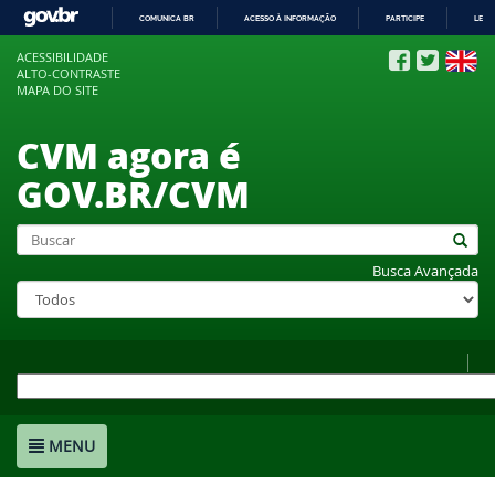
COMUNICA BR
ACESSO À INFORMAÇÃO
PARTICIPE
LEGI
IR
ACESSIBILIDADE
PARA
ALTO-CONTRASTE
O
MAPA DO SITE
CONTEÚDO
CVM agora é
GOV.BR/CVM
Busca Avançada
MENU