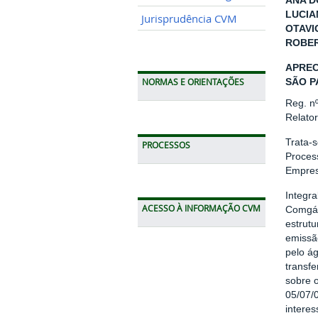
ANA D
LUCIA
Jurisprudência CVM
OTAVI
ROBER
APREC
SÃO P
NORMAS E ORIENTAÇÕES
Reg. n
Relato
Trata-
PROCESSOS
Proces
Empres
Integr
ACESSO À INFORMAÇÃO CVM
Comgás:
estrutu
emissã
pelo ág
transfe
sobre 
05/07/
interes