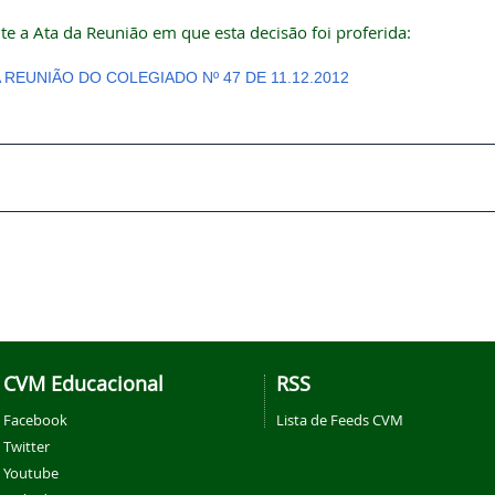
te a Ata da Reunião em que esta decisão foi proferida:
A REUNIÃO DO COLEGIADO Nº 47 DE 11.12.2012
CVM Educacional
RSS
Facebook
Lista de Feeds CVM
Twitter
Youtube