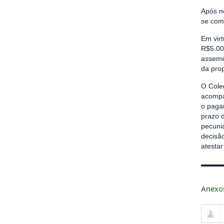
Após n
se com
Em vir
R$5.000
asseme
da pro
O Cole
acompa
o paga
prazo d
pecuni
decisã
atesta
Anexo