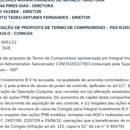
OLORES MOURA CARNEIRO DE NOVAES - DIRETORA
NA PIRES DIAS - DIRETORA
O YAZBEK - DIRETOR
TO TADEU ANTUNES FERNANDES - DIRETOR
IAÇÃO DE PROPOSTA DE TERMO DE COMPROMISSO – PAS RJ2011
AULO - COMGÁS
º 8451/12
r: SGE
se de proposta de Termo de Compromisso apresentada por Integral Inv
so Administrativo Sancionador CVM RJ2011/7923 instaurado pela Sup
as – SEP.
al Investments B.V foi acusada, na qualidade de acionista controlado
 i) pela prática de abuso de poder de controle, tipificado no art.117, §
ração da Operação Conjunta, que consistiu em (a) alteração estatutári
o de ações PNB resgatáveis, (b) aumentos de capital desta companhia 
io decorrente da aquisição de seu controle; e (c) resgates das ações 
rência de recursos do caixa da Comgás para Integral Investments B.V.; 
os resgates das ações PNB emitidas, tomadas nas AGE’s realizadas em
07, 24/07/08, 22/07/09 e 29/06/10, operações que a beneficiaram de m
se da Comgás (infração ao art. 115,
caput
e §1° da Lei n° 6.404/76).