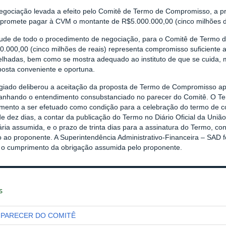
egociação levada a efeito pelo Comitê de Termo de Compromisso, a 
promete pagar à CVM o montante de R$5.000.000,00 (cinco milhões de
tude de todo o procedimento de negociação, para o Comitê de Termo 
.000,00 (cinco milhões de reais) representa compromisso suficiente a
lhadas, bem como se mostra adequado ao instituto de que se cuida, m
posta conveniente e oportuna.
giado deliberou a aceitação da proposta de Termo de Compromisso a
nhando o entendimento consubstanciado no parecer do Comitê. O Te
mento a ser efetuado como condição para a celebração do termo de co
e dez dias, a contar da publicação do Termo no Diário Oficial da Uni
ária assumida, e o prazo de trinta dias para a assinatura do Termo, c
o ao proponente. A Superintendência Administrativo-Financeira – SAD 
r o cumprimento da obrigação assumida pelo proponente.
s
PARECER DO COMITÊ