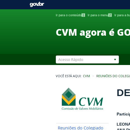
Ir para o conteúdo
1
Ir para o menu
2
Ir para a 
CVM agora é G
Acesso Rápido
VOCÊ ESTÁ AQUI:
CVM
REUNIÕES DO COLEG
DE
Partic
LEONA
Reuniões do Colegiado