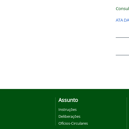
Consul
ATA D
Assunto
Instruções
Deliberações
Ofícios-Circulares