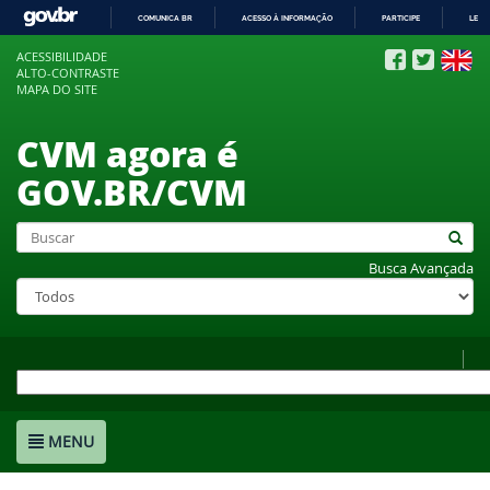
COMUNICA BR
ACESSO À INFORMAÇÃO
PARTICIPE
LEGI
IR
ACESSIBILIDADE
PARA
ALTO-CONTRASTE
O
MAPA DO SITE
CONTEÚDO
CVM agora é
GOV.BR/CVM
Busca Avançada
MENU