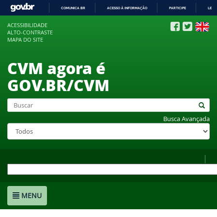
COMUNICA BR
ACESSO À INFORMAÇÃO
PARTICIPE
LEGI
IR
ACESSIBILIDADE
PARA
ALTO-CONTRASTE
O
MAPA DO SITE
CONTEÚDO
CVM agora é
GOV.BR/CVM
Busca Avançada
MENU