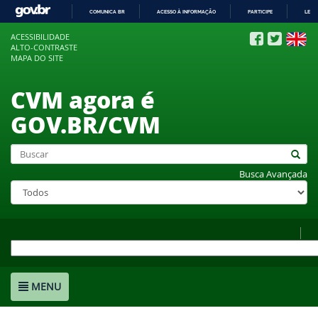
COMUNICA BR
ACESSO À INFORMAÇÃO
PARTICIPE
LEGI
IR
ACESSIBILIDADE
PARA
ALTO-CONTRASTE
O
MAPA DO SITE
CONTEÚDO
CVM agora é
GOV.BR/CVM
Busca Avançada
MENU