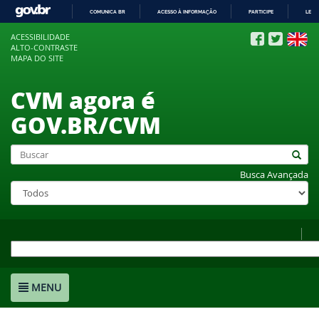
COMUNICA BR
ACESSO À INFORMAÇÃO
PARTICIPE
LEGI
IR
ACESSIBILIDADE
PARA
ALTO-CONTRASTE
O
MAPA DO SITE
CONTEÚDO
CVM agora é
GOV.BR/CVM
Busca Avançada
MENU