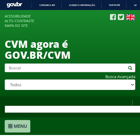
COMUNICA BR
ACESSO À INFORMAÇÃO
PARTICIPE
LEGI
IR
ACESSIBILIDADE
PARA
ALTO-CONTRASTE
O
MAPA DO SITE
CONTEÚDO
CVM agora é
GOV.BR/CVM
Busca Avançada
MENU