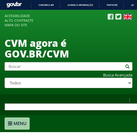
COMUNICA BR
ACESSO À INFORMAÇÃO
PARTICIPE
LEGI
IR
ACESSIBILIDADE
PARA
ALTO-CONTRASTE
O
MAPA DO SITE
CONTEÚDO
CVM agora é
GOV.BR/CVM
Busca Avançada
MENU