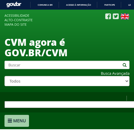
COMUNICA BR
ACESSO À INFORMAÇÃO
PARTICIPE
LEGI
IR
ACESSIBILIDADE
PARA
ALTO-CONTRASTE
O
MAPA DO SITE
CONTEÚDO
CVM agora é
GOV.BR/CVM
Busca Avançada
MENU