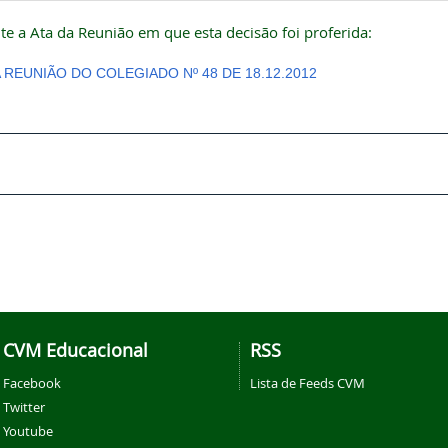
te a Ata da Reunião em que esta decisão foi proferida:
A REUNIÃO DO COLEGIADO Nº 48 DE 18.12.2012
CVM Educacional
RSS
Facebook
Lista de Feeds CVM
Twitter
Youtube