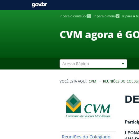
Ir para o conteúdo
1
Ir para o menu
2
Ir para a 
CVM agora é G
Acesso Rápido
VOCÊ ESTÁ AQUI:
CVM
REUNIÕES DO COLEG
DE
Partic
LEONA
Reuniões do Colegiado