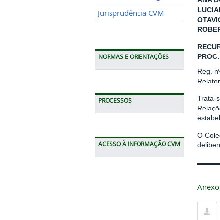
ANA D
LUCIA
Jurisprudência CVM
OTAVI
ROBER
RECUR
PROC.
NORMAS E ORIENTAÇÕES
Reg. n
Relato
Trata-s
PROCESSOS
Relaçõ
estabel
O Cole
ACESSO À INFORMAÇÃO CVM
delibe
Anexo