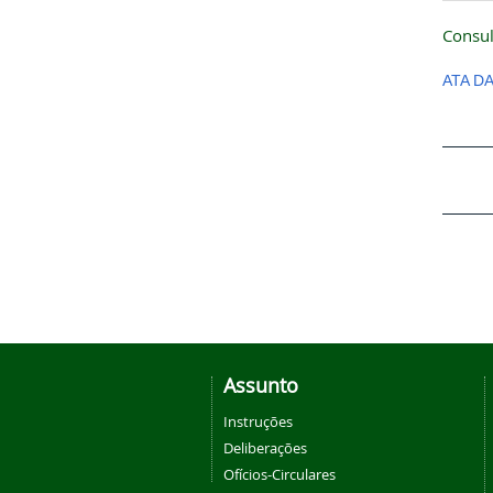
Consul
ATA D
Assunto
Instruções
Deliberações
Ofícios-Circulares