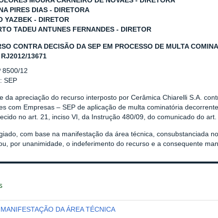
OLORES MOURA CARNEIRO DE NOVAES - DIRETORA
NA PIRES DIAS - DIRETORA
O YAZBEK - DIRETOR
TO TADEU ANTUNES FERNANDES - DIRETOR
SO CONTRA DECISÃO DA SEP EM PROCESSO DE MULTA COMINATÓ
 RJ2012/13671
º 8500/12
r: SEP
e da apreciação do recurso interposto por Cerâmica Chiarelli S.A. con
es com Empresas – SEP de aplicação de multa cominatória decorrente
ecido no art. 21, inciso VI, da Instrução 480/09, do comunicado do art.
giado, com base na manifestação da área técnica, consubstanciada
rou, por unanimidade, o indeferimento do recurso e a consequente man
s
MANIFESTAÇÃO DA ÁREA TÉCNICA