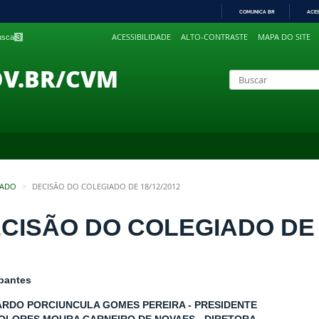
COMUNICA BR
ACE
IR
ACESSIBILIDADE
ALTO-CONTRASTE
MAPA DO SITE
busca
3
PARA
O
CONTEÚDO
OV.BR/CVM
IADO
DECISÃO DO COLEGIADO DE 18/12/2012
CISÃO DO COLEGIADO DE 1
ipantes
RDO PORCIUNCULA GOMES PEREIRA - PRESIDENTE