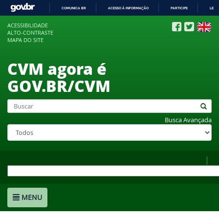
COMUNICA BR
ACESSO À INFORMAÇÃO
PARTICIPE
LEGI
IR
ACESSIBILIDADE
PARA
ALTO-CONTRASTE
O
MAPA DO SITE
CONTEÚDO
CVM agora é
GOV.BR/CVM
Busca Avançada
MENU