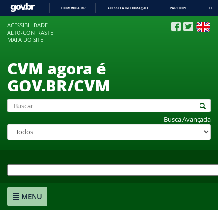
COMUNICA BR
ACESSO À INFORMAÇÃO
PARTICIPE
LEGI
IR
ACESSIBILIDADE
PARA
ALTO-CONTRASTE
O
MAPA DO SITE
CONTEÚDO
CVM agora é
GOV.BR/CVM
Busca Avançada
MENU