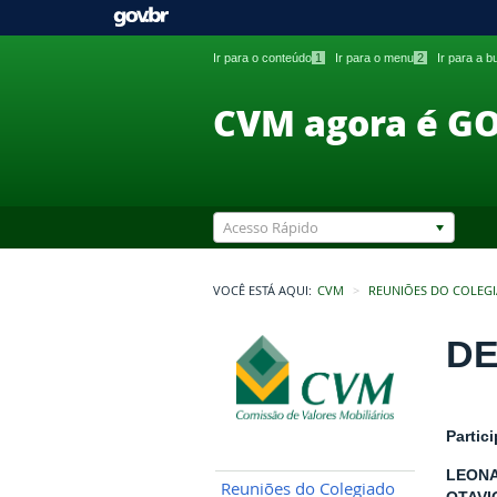
Ir para o conteúdo
1
Ir para o menu
2
Ir para a 
CVM agora é G
Acesso Rápido
VOCÊ ESTÁ AQUI:
CVM
REUNIÕES DO COLEG
DE
Partic
LEONA
Reuniões do Colegiado