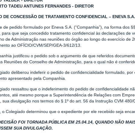
O YAZBEK - DIRETOR
TO TADEU ANTUNES FERNANDES - DIRETOR
O DE CONCESSÃO DE TRATAMENTO CONFIDENCIAL – ENEVA S.A. 
se de pedido formulado por Eneva S.A. (“Companhia”), na forma dos §§
, para que seja concedido tratamento confidencial às declarações de
ho de Administração nas reuniões do órgão ao longo do exercício de 
mento ao OFÍCIO/CVM/SEP/GEA-3/612/13.
nhia justificou o pedido sob o argumento de que referidos documentos
as Reuniões do Conselho de Administração, para o qual não é conferid
iado deliberou indeferir o pedido de confidencialidade formulado, por e
nto apresentado pela Companhia.
giado ressaltou que o indeferimento do pedido de confidencialidade n
ntos, até mesmo porque a Superintendência de Relações com Empre
, sua divulgação nos termos do § 1º do art. 56 da Instrução CVM 480/
m, o Colegiado determinou que o expediente por ele recebido seja enca
DECISÃO FOI TORNADA PÚBLICA EM 25.04.14, QUANDO NÃO MAI
ISSEM SUA DIVULGAÇÃO.