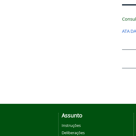
Consul
ATA D
Assunto
Instruções
Deliberações