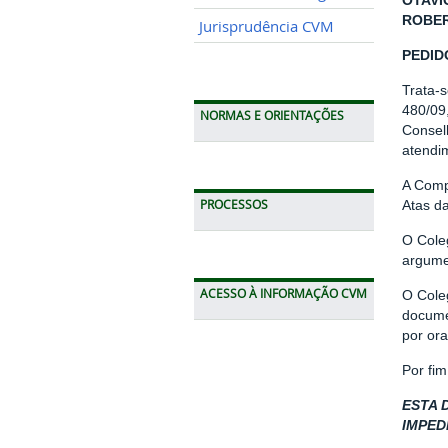
OTAVI
ROBER
Jurisprudência CVM
PEDID
Trata-
480/09
NORMAS E ORIENTAÇÕES
Consel
atendi
A Compa
PROCESSOS
Atas d
O Coleg
argume
ACESSO À INFORMAÇÃO CVM
O Cole
docume
por ora
Por fi
ESTA 
IMPED