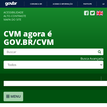
COMUNICA BR
ACESSO À INFORMAÇÃO
PARTICIPE
LEGI
IR
ACESSIBILIDADE
PARA
ALTO-CONTRASTE
O
MAPA DO SITE
CONTEÚDO
CVM agora é
GOV.BR/CVM
Busca Avançada
MENU