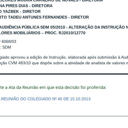
OLORES MOURA CARNEIRO DE NOVAES - DIRETORA
NA PIRES DIAS - DIRETORA
O YAZBEK - DIRETOR
TO TADEU ANTUNES FERNANDES - DIRETOR
AUDIÊNCIA PÚBLICA SDM 05/2010 - ALTERAÇÃO DA INSTRUÇÃO Nº
LORES MOBILIÁRIOS – PROC. RJ2010/12770
º 4068/03
r: SDM
giado aprovou a edição de Instrução, elaborada após submissão à Aud
ução CVM 483/10 que dispõe sobre a atividade de analista de valores m
te a Ata da Reunião em que esta decisão foi proferida:
A REUNIÃO DO COLEGIADO Nº 40 DE 15.10.2013