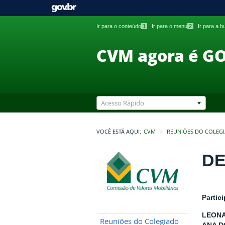
Ir para o conteúdo
1
Ir para o menu
2
Ir para a 
CVM agora é G
Acesso Rápido
VOCÊ ESTÁ AQUI:
CVM
REUNIÕES DO COLEG
DE
Partic
LEONA
Reuniões do Colegiado