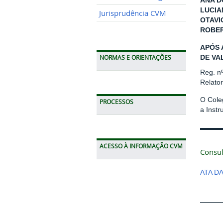
ANA D
LUCIA
Jurisprudência CVM
OTAVI
ROBER
APÓS 
DE VA
NORMAS E ORIENTAÇÕES
Reg. n
Relato
O Cole
PROCESSOS
a Instr
ACESSO À INFORMAÇÃO CVM
Consul
ATA D