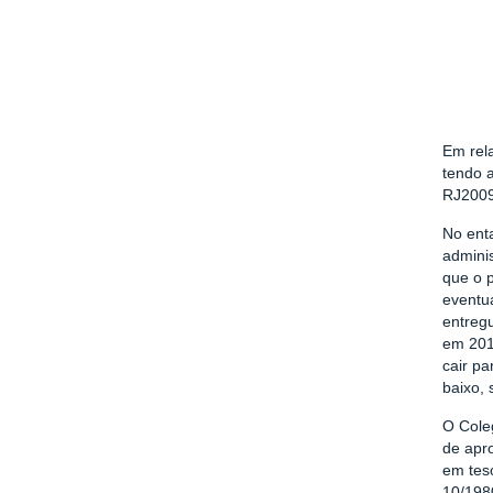
Em rel
tendo 
RJ2009
No ent
adminis
que o p
eventua
entreg
em 201
cair pa
baixo, 
O Cole
de apr
em tes
10/198