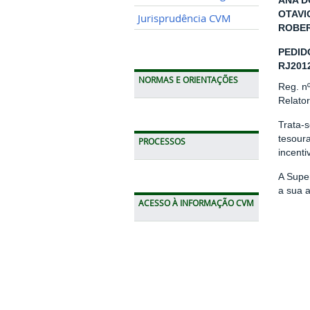
ANA D
OTAVI
Jurisprudência CVM
ROBER
PEDID
RJ201
NORMAS E ORIENTAÇÕES
Reg. n
Relato
Trata-s
tesour
PROCESSOS
incenti
A Supe
a sua 
ACESSO À INFORMAÇÃO CVM