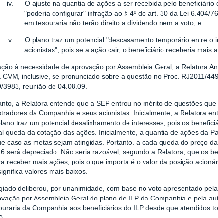
iv.
O ajuste na quantia de ações a ser recebida pelo beneficiári
"poderia configurar" infração ao § 4º do art. 30 da Lei 6.404/
em tesouraria não terão direito a dividendo nem a voto; e
v.
O plano traz um potencial "descasamento temporário entre o in
acionistas", pois se a ação cair, o beneficiário receberia mais 
ação à necessidade de aprovação por Assembleia Geral, a Relatora A
a CVM, inclusive, se pronunciado sobre a questão no Proc
. RJ2011/449
/3983, reunião de 04.08.09.
anto, a Relatora entende que a SEP entrou no mérito de questões que
tradores da Companhia e seus acionistas. Inicialmente, a Relatora ent
lano traz um potencial desalinhamento de interesses, pois os benefici
l queda da cotação das ações. Inicialmente, a quantia de ações da Par
ue caso as metas sejam atingidas. Portanto, a cada queda do preço da 
6 será depreciado. Não seria razoável, segundo a Relatora, que os be
ra receber mais ações, pois o que importa é o valor da posição acioná
significa valores mais baixos.
giado deliberou, por unanimidade, com base no voto apresentado pela
ovação por Assembleia Geral do plano de ILP da Companhia e pela aut
ouraria da Companhia aos beneficiários do ILP desde que atendidos to
0.