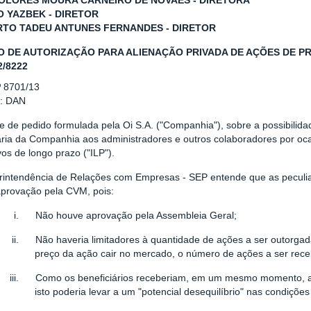
OLORES MOURA CARNEIRO DE NOVAES - DIRETORA
O YAZBEK - DIRETOR
TO TADEU ANTUNES FERNANDES - DIRETOR
O DE AUTORIZAÇÃO PARA ALIENAÇÃO PRIVADA DE AÇÕES DE PRÓP
2/8222
º 8701/13
r: DAN
e de pedido formulada pela Oi S.A. ("Companhia"), sobre a possibilid
aria da Companhia aos administradores e outros colaboradores por oc
vos de longo prazo ("ILP").
rintendência de Relações com Empresas - SEP entende que as peculiar
aprovação pela CVM, pois:
i.
Não houve aprovação pela Assembleia Geral;
ii.
Não haveria limitadores à quantidade de ações a ser outorgad
preço da ação cair no mercado, o número de ações a ser receb
iii.
Como os beneficiários receberiam, em um mesmo momento, a
isto poderia levar a um "potencial desequilíbrio" nas condiçõe