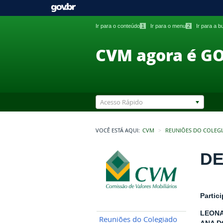
Ir para o conteúdo
1
Ir para o menu
2
Ir para a 
CVM agora é G
Acesso Rápido
VOCÊ ESTÁ AQUI:
CVM
REUNIÕES DO COLEG
DE
Partic
LEONA
Reuniões do Colegiado