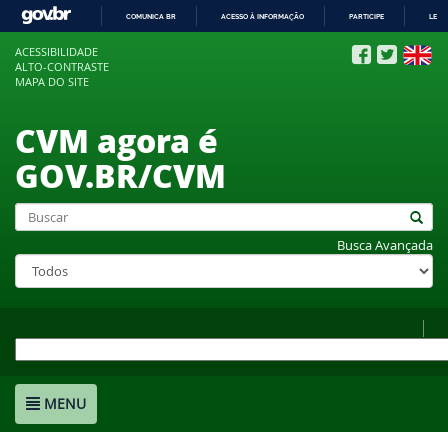
COMUNICA BR
ACESSO À INFORMAÇÃO
PARTICIPE
LEGI
IR
ACESSIBILIDADE
PARA
ALTO-CONTRASTE
O
MAPA DO SITE
CONTEÚDO
CVM agora é
GOV.BR/CVM
Busca Avançada
MENU