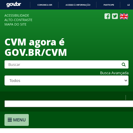
COMUNICA BR
ACESSO À INFORMAÇÃO
PARTICIPE
LEGI
IR
ACESSIBILIDADE
PARA
ALTO-CONTRASTE
O
MAPA DO SITE
CONTEÚDO
CVM agora é
GOV.BR/CVM
Busca Avançada
MENU