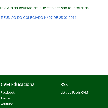
te a Ata da Reunião em que esta decisão foi proferida:
A REUNIÃO DO COLEGIADO Nº 07 DE 25.02.2014
CVM Educacional
RSS
Facebook
Lista de Feeds CVM
Twitter
Youtube