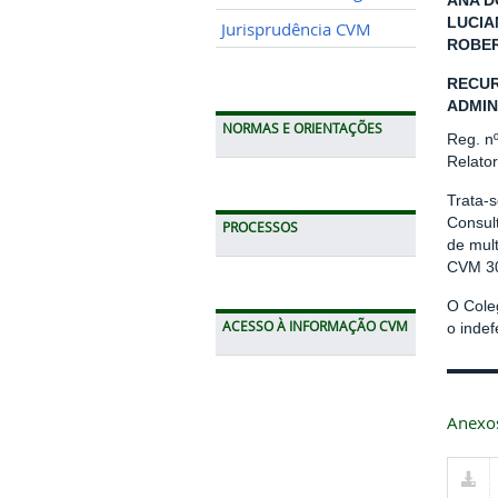
ANA D
LUCIA
Jurisprudência CVM
ROBER
RECUR
ADMIN
NORMAS E ORIENTAÇÕES
Reg. n
Relato
Trata-s
Consult
PROCESSOS
de mult
CVM 30
O Cole
ACESSO À INFORMAÇÃO CVM
o inde
Anexo