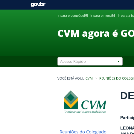
Ir para o conteúdo
1
Ir para o menu
2
Ir para a 
CVM agora é G
Acesso Rápido
VOCÊ ESTÁ AQUI:
CVM
REUNIÕES DO COLEG
DE
Partic
LEONA
Reuniões do Colegiado