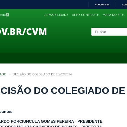
COMUNICA BR
ACE
IR
ACESSIBILIDADE
ALTO-CONTRASTE
MAPA DO SITE
busca
3
PARA
O
CONTEÚDO
OV.BR/CVM
IADO
DECISÃO DO COLEGIADO DE 25/02/2014
CISÃO DO COLEGIADO DE 2
ipantes
RDO PORCIUNCULA GOMES PEREIRA - PRESIDENTE