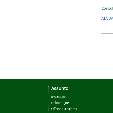
Consul
ATA D
Assunto
Instruções
Deliberações
Ofícios-Circulares