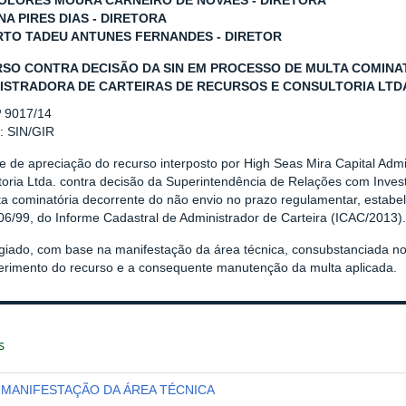
OLORES MOURA CARNEIRO DE NOVAES - DIRETORA
NA PIRES DIAS - DIRETORA
TO TADEU ANTUNES FERNANDES - DIRETOR
SO CONTRA DECISÃO DA SIN EM PROCESSO DE MULTA COMINATÓ
ISTRADORA DE CARTEIRAS DE RECURSOS E CONSULTORIA LTDA.
º 9017/14
r: SIN/GIR
e de apreciação do recurso interposto por High Seas Mira Capital Adm
oria Ltda. contra decisão da Superintendência de Relações com Investi
a cominatória decorrente do não envio no prazo regulamentar, estabel
6/99, do Informe Cadastral de Administrador de Carteira (ICAC/2013).
giado, com base na manifestação da área técnica, consubstanciada n
ferimento do recurso e a consequente manutenção da multa aplicada.
s
MANIFESTAÇÃO DA ÁREA TÉCNICA