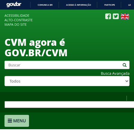
COMUNICA BR
ACESSO À INFORMAÇÃO
PARTICIPE
LEGI
IR
ACESSIBILIDADE
PARA
ALTO-CONTRASTE
O
MAPA DO SITE
CONTEÚDO
CVM agora é
GOV.BR/CVM
Busca Avançada
MENU