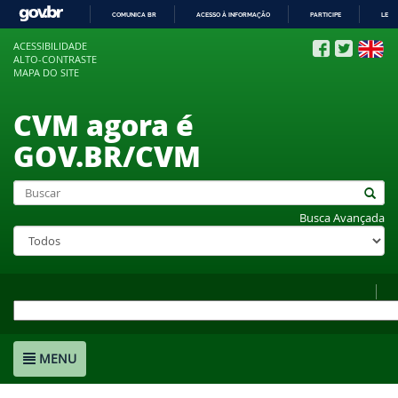
COMUNICA BR
ACESSO À INFORMAÇÃO
PARTICIPE
LEGI
IR
ACESSIBILIDADE
PARA
ALTO-CONTRASTE
O
MAPA DO SITE
CONTEÚDO
CVM agora é
GOV.BR/CVM
Busca Avançada
MENU