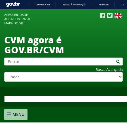
COMUNICA BR
ACESSO À INFORMAÇÃO
PARTICIPE
LEGI
IR
ACESSIBILIDADE
PARA
ALTO-CONTRASTE
O
MAPA DO SITE
CONTEÚDO
CVM agora é
GOV.BR/CVM
Busca Avançada
MENU