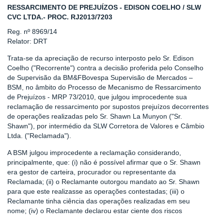
RESSARCIMENTO DE PREJUÍZOS - EDISON COELHO / SLW
CVC LTDA.- PROC. RJ2013/7203
Reg. nº 8969/14
Relator: DRT
Trata-se da apreciação de recurso interposto pelo Sr. Edison
Coelho ("Recorrente") contra a decisão proferida pelo Conselho
de Supervisão da BM&FBovespa Supervisão de Mercados –
BSM, no âmbito do Processo de Mecanismo de Ressarcimento
de Prejuízos - MRP 73/2010, que julgou improcedente sua
reclamação de ressarcimento por supostos prejuízos decorrentes
de operações realizadas pelo Sr. Shawn La Munyon ("Sr.
Shawn"), por intermédio da SLW Corretora de Valores e Câmbio
Ltda. ("Reclamada").
A BSM julgou improcedente a reclamação considerando,
principalmente, que: (i) não é possível afirmar que o Sr. Shawn
era gestor de carteira, procurador ou representante da
Reclamada; (ii) o Reclamante outorgou mandato ao Sr. Shawn
para que este realizasse as operações contestadas; (iii) o
Reclamante tinha ciência das operações realizadas em seu
nome; (iv) o Reclamante declarou estar ciente dos riscos