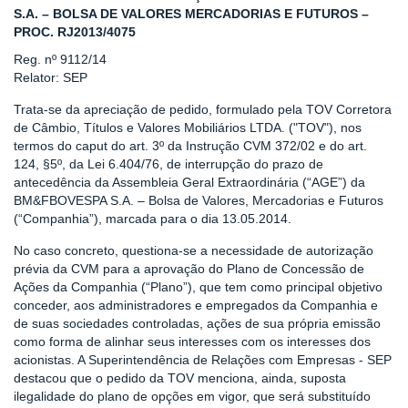
S.A. – BOLSA DE VALORES MERCADORIAS E FUTUROS –
PROC. RJ2013/4075
Reg. nº 9112/14
Relator: SEP
Trata-se da apreciação de pedido, formulado pela TOV Corretora
de Câmbio, Títulos e Valores Mobiliários LTDA. ("TOV"), nos
termos do caput do art. 3º da Instrução CVM 372/02 e do art.
124, §5º, da Lei 6.404/76, de interrupção do prazo de
antecedência da Assembleia Geral Extraordinária (“AGE”) da
BM&FBOVESPA S.A. – Bolsa de Valores, Mercadorias e Futuros
(“Companhia”), marcada para o dia 13.05.2014.
No caso concreto, questiona-se a necessidade de autorização
prévia da CVM para a aprovação do Plano de Concessão de
Ações da Companhia (“Plano”), que tem como principal objetivo
conceder, aos administradores e empregados da Companhia e
de suas sociedades controladas, ações de sua própria emissão
como forma de alinhar seus interesses com os interesses dos
acionistas. A Superintendência de Relações com Empresas - SEP
destacou que o pedido da TOV menciona, ainda, suposta
ilegalidade do plano de opções em vigor, que será substituído