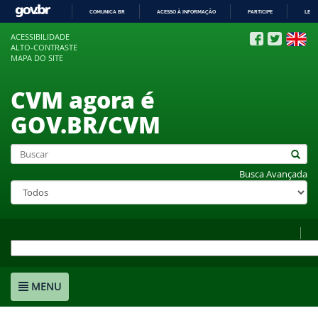
COMUNICA BR
ACESSO À INFORMAÇÃO
PARTICIPE
LEGI
IR
ACESSIBILIDADE
PARA
ALTO-CONTRASTE
O
MAPA DO SITE
CONTEÚDO
CVM agora é
GOV.BR/CVM
Busca Avançada
MENU