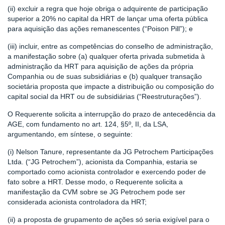
(ii) excluir a regra que hoje obriga o adquirente de participação
superior a 20% no capital da HRT de lançar uma oferta pública
para aquisição das ações remanescentes (“Poison Pill”); e
(iii) incluir, entre as competências do conselho de administração,
a manifestação sobre (a) qualquer oferta privada submetida à
administração da HRT para aquisição de ações da própria
Companhia ou de suas subsidiárias e (b) qualquer transação
societária proposta que impacte a distribuição ou composição do
capital social da HRT ou de subsidiárias (“Reestruturações”).
O Requerente solicita a interrupção do prazo de antecedência da
AGE, com fundamento no art. 124, §5º, II, da LSA,
argumentando, em síntese, o seguinte:
(i) Nelson Tanure, representante da JG Petrochem Participações
Ltda. (“JG Petrochem”), acionista da Companhia, estaria se
comportado como acionista controlador e exercendo poder de
fato sobre a HRT. Desse modo, o Requerente solicita a
manifestação da CVM sobre se JG Petrochem pode ser
considerada acionista controladora da HRT;
(ii) a proposta de grupamento de ações só seria exigível para o