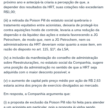
próximo ano e antecipá-la criaria a percepção de que, a
depender dos resultados da HRT, suas cotações não excederiam
R$1,00;
(iii) a retirada da Poison Pill do estatuto social quebraria o
tratamento equitativo entre acionistas, deixaria de protegê-los
contra aquisições hostis de controle, levaria a uma redução da
dispersão e da liquidez das ações e estaria favorecendo a JG
Petrochem, de modo que, nem a JG Petrochem, nem os
administradores da HRT deveriam votar quanto a esse item, em
razão do disposto no art. 115, §1º, da LSA;
(iv) a inclusão da manifestação do conselho de administração
sobre Reestruturações, no estatuto social da Companhia, sugere
uma posição da administração no sentido de que a HRT seja
adquirida com o maior desconto possível; e
(v) o aumento de capital pelo preço médio por ação de R$ 2,63
estaria acima dos preços de exercício divulgados ao mercado.
Em resposta, a Companhia argumenta que:
(i) a proposta de exclusão da Poison Pill não foi feita para atender
a um acionista em particular, pois a proposta já vinha sendo