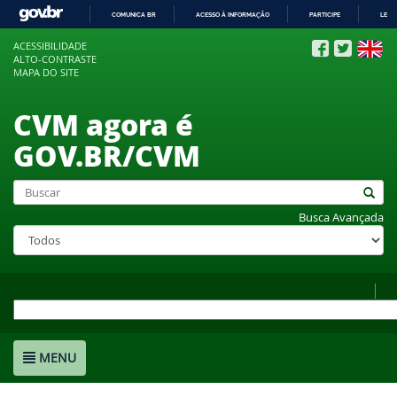
COMUNICA BR
ACESSO À INFORMAÇÃO
PARTICIPE
LEGI
IR
ACESSIBILIDADE
PARA
ALTO-CONTRASTE
O
MAPA DO SITE
CONTEÚDO
CVM agora é
GOV.BR/CVM
Busca Avançada
MENU