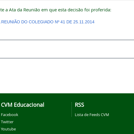
te a Ata da Reunião em que esta decisão foi proferida:
A REUNIÃO DO COLEGIADO Nº 41 DE 25.11.2014
CVM Educacional
RSS
Facebook
Lista de Feeds CVM
Twitter
Youtube