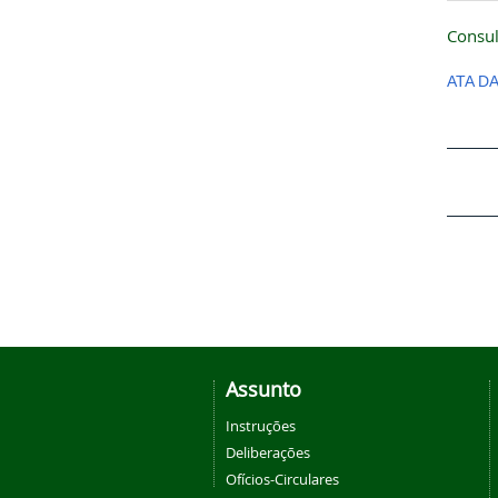
Consul
ATA D
Assunto
Instruções
Deliberações
Ofícios-Circulares