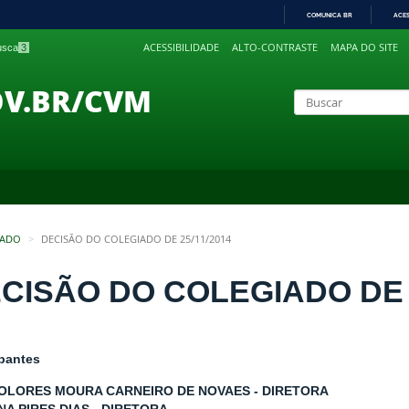
COMUNICA BR
ACE
IR
ACESSIBILIDADE
ALTO-CONTRASTE
MAPA DO SITE
busca
3
PARA
O
CONTEÚDO
OV.BR/CVM
IADO
DECISÃO DO COLEGIADO DE 25/11/2014
CISÃO DO COLEGIADO DE 2
ipantes
OLORES MOURA CARNEIRO DE NOVAES - DIRETORA