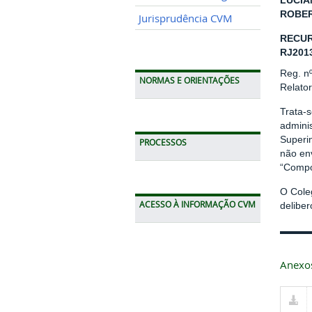
LUCIA
ROBER
Jurisprudência CVM
RECUR
RJ201
Reg. n
NORMAS E ORIENTAÇÕES
Relator
Trata-s
adminis
Superin
PROCESSOS
não env
“Compo
O Cole
ACESSO À INFORMAÇÃO CVM
delibe
Anexo