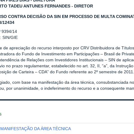
NA PIRES DIAS - DIRETORA
TO TADEU ANTUNES FERNANDES - DIRETOR
SO CONTRA DECISÃO DA SIN EM PROCESSO DE MULTA COMINATÓ
3/12434
º 9394/14
: SIN/GIE
e de apreciação do recurso interposto por CRV Distribuidora de Títulos 
tradora do Fundo de Investimento em Participações – Brasil de Private
tendência de Relações com Investidores Institucionais – SIN de aplic
io no prazo regulamentar, estabelecido no art. 32, II, “a”, da Instr
sição de Carteira – CDA” do Fundo referente ao 2º semestre de 2011
giado, com base na manifestação da área técnica, consubstanciada 
rou, por unanimidade, o indeferimento do recurso e a consequente man
s
MANIFESTAÇÃO DA ÁREA TÉCNICA