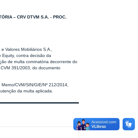
RIA – CRV DTVM S.A. - PROC.
e Valores Mobiliários S.A.,
 Equity, contra decisão da
ação de multa cominatória decorrente do
ução CVM 391/2003, do documento
.
no Memo/CVM/SIN/GIE/Nº 212/2014,
utenção da multa aplicada.