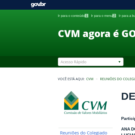
Ir para o conteúdo
1
Ir para o menu
2
Ir para a 
CVM agora é G
Acesso Rápido
VOCÊ ESTÁ AQUI:
CVM
REUNIÕES DO COLEG
DE
Partic
ANA D
Reuniões do Colegiado